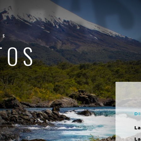
AS
TOS
D
La
La