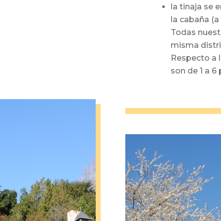
la tinaja se
la cabaña (a
Todas nuest
misma distr
Respecto a l
son de 1 a 6