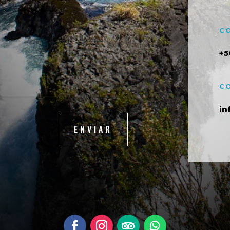
C
+5
C
in
ENVIAR