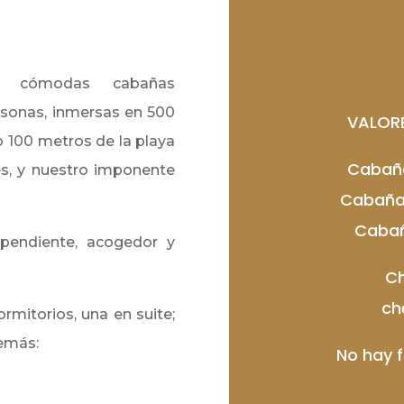
cómodas cabañas
sonas, inmersas en 500
VALOR
o 100 metros de la playa
Cabaña
es, y nuestro imponente
Cabaña 
Cabaña
ependiente, acogedor y
Ch
ch
mitorios, una en suite;
demás:
No hay f