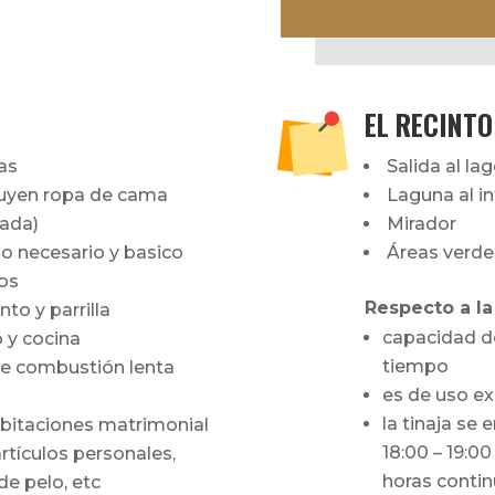
EL RECINTO
as
Salida al la
luyen ropa de cama
Laguna al in
zada)
Mirador
o necesario y basico
Áreas verde
os
Respecto a la 
to y parrilla
capacidad d
 y cocina
tiempo
de combustión lenta
es de uso ex
la tinaja se 
abitaciones matrimonial
18:00 – 19:0
artículos personales,
horas contin
de pelo, etc