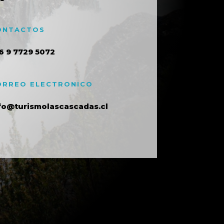
ONTACTOS
6 9 7729 5072
ORREO ELECTRONICO
fo@turismolascascadas.cl